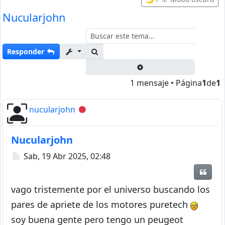
Nucularjohn
Buscar
Responder
Búsqueda avanzada
1 mensaje • Página
1
de
1
nucularjohn
Desconectado
Nucularjohn
Mensaje
Sab, 19 Abr 2025, 02:48
Citar
vago tristemente por el universo buscando los
pares de apriete de los motores puretech
soy buena gente pero tengo un peugeot