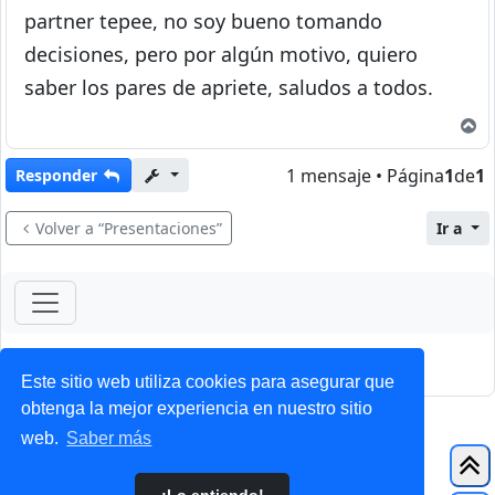
partner tepee, no soy bueno tomando
decisiones, pero por algún motivo, quiero
saber los pares de apriete, saludos a todos.
A
1 mensaje • Página
1
de
1
Responder
Volver a “Presentaciones”
Ir a
ForoClub 2025
Privacidad
|
Condiciones
Este sitio web utiliza cookies para asegurar que
obtenga la mejor experiencia en nuestro sitio
web.
Saber más