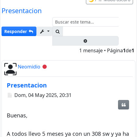
Presentacion
Buscar
Responder
Búsqueda avanzada
1 mensaje • Página
1
de
1
Neomidio
Desconectado
Presentacion
Mensaje
Dom, 04 May 2025, 20:31
Citar
Buenas,
A todos llevo 5 meses ya con un 308 sw y ya ha