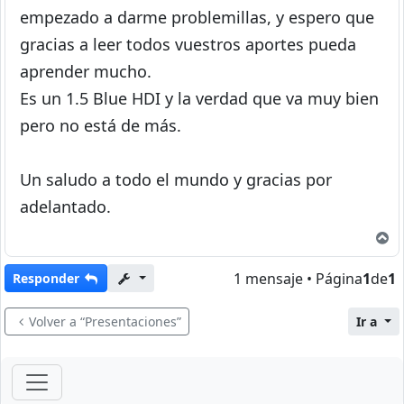
empezado a darme problemillas, y espero que
gracias a leer todos vuestros aportes pueda
aprender mucho.
Es un 1.5 Blue HDI y la verdad que va muy bien
pero no está de más.
Un saludo a todo el mundo y gracias por
adelantado.
A
1 mensaje • Página
1
de
1
Responder
Volver a “Presentaciones”
Ir a