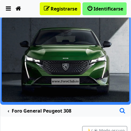
Obviar
Registrarse
Identificarse
B
Foro General Peugeot 308
🌙 / ☀️ Modo oscuro