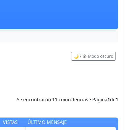
🌙 / ☀️ Modo oscuro
Se encontraron 11 coincidencias • Página
1
de
1
VISTAS
ÚLTIMO MENSAJE