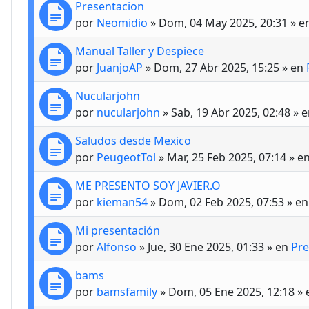
Presentacion
por
Neomidio
»
Dom, 04 May 2025, 20:31
» e
Manual Taller y Despiece
por
JuanjoAP
»
Dom, 27 Abr 2025, 15:25
» en
Nucularjohn
por
nucularjohn
»
Sab, 19 Abr 2025, 02:48
» 
Saludos desde Mexico
por
PeugeotTol
»
Mar, 25 Feb 2025, 07:14
» e
ME PRESENTO SOY JAVIER.O
por
kieman54
»
Dom, 02 Feb 2025, 07:53
» e
Mi presentación
por
Alfonso
»
Jue, 30 Ene 2025, 01:33
» en
Pre
bams
por
bamsfamily
»
Dom, 05 Ene 2025, 12:18
» 