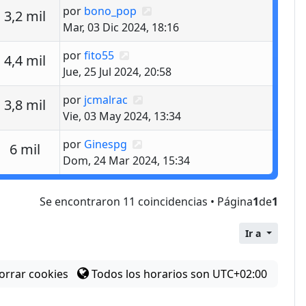
Último mensaje
por
bono_pop
estas
Vistas
3,2 mil
Mar, 03 Dic 2024, 18:16
Último mensaje
por
fito55
estas
Vistas
4,4 mil
Jue, 25 Jul 2024, 20:58
Último mensaje
por
jcmalrac
estas
Vistas
3,8 mil
Vie, 03 May 2024, 13:34
Último mensaje
por
Ginespg
estas
Vistas
6 mil
Dom, 24 Mar 2024, 15:34
Se encontraron 11 coincidencias • Página
1
de
1
Ir a
orrar cookies
Todos los horarios son
UTC+02:00