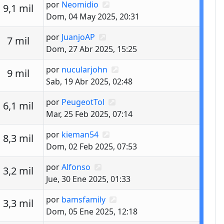
Último mensaje
por
Neomidio
estas
Vistas
9,1 mil
Dom, 04 May 2025, 20:31
Último mensaje
por
JuanjoAP
estas
Vistas
7 mil
Dom, 27 Abr 2025, 15:25
Último mensaje
por
nucularjohn
estas
Vistas
9 mil
Sab, 19 Abr 2025, 02:48
Último mensaje
por
PeugeotTol
estas
Vistas
6,1 mil
Mar, 25 Feb 2025, 07:14
Último mensaje
por
kieman54
estas
Vistas
8,3 mil
Dom, 02 Feb 2025, 07:53
Último mensaje
por
Alfonso
estas
Vistas
3,2 mil
Jue, 30 Ene 2025, 01:33
Último mensaje
por
bamsfamily
estas
Vistas
3,3 mil
Dom, 05 Ene 2025, 12:18