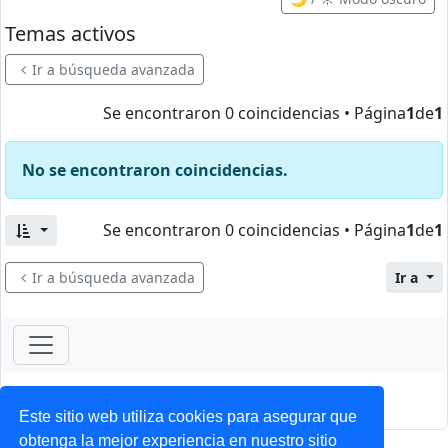
Temas activos
Ir a búsqueda avanzada
Se encontraron 0 coincidencias • Página
1
de
1
No se encontraron coincidencias.
Se encontraron 0 coincidencias • Página
1
de
1
Ir a búsqueda avanzada
Ir a
ForoClub 2025
Privacidad
|
Condiciones
Este sitio web utiliza cookies para asegurar que
obtenga la mejor experiencia en nuestro sitio