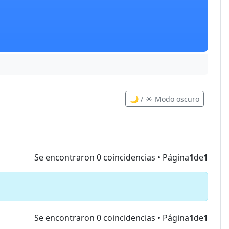
🌙 / ☀️ Modo oscuro
Se encontraron 0 coincidencias • Página
1
de
1
Se encontraron 0 coincidencias • Página
1
de
1