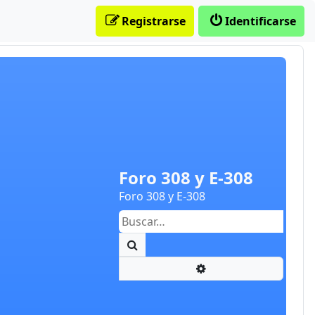
Registrarse
Identificarse
Foro 308 y E-308
Foro 308 y E-308
Buscar
Búsqueda avanzada