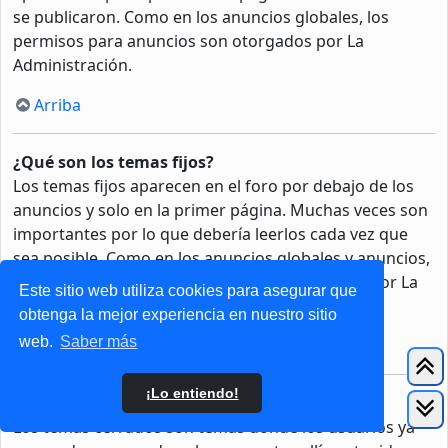
se publicaron. Como en los anuncios globales, los
permisos para anuncios son otorgados por La
Administración.
Arriba
¿Qué son los temas fijos?
Los temas fijos aparecen en el foro por debajo de los
anuncios y solo en la primer página. Muchas veces son
importantes por lo que debería leerlos cada vez que
sea posible. Como en los anuncios globales y anuncios,
los permisos para fijar un tema son otorgados por La
Este sitio web utiliza cookies para asegurar que
Administración.
obtenga la mejor experiencia en nuestro sitio
web.
Saber más
Arriba
¡Lo entiendo!
¿Qué son los temas cerrados?
Los temas cerrados son temas donde los usuarios ya